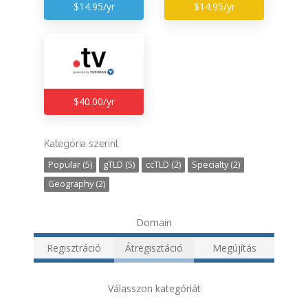
$14.95/yr
$14.95/yr
$40.00/yr
Kategória szerint
Popular (5)
gTLD (5)
ccTLD (2)
Specialty (2)
Geography (2)
Domain
Regisztráció
Átregisztáció
Megújítás
Válasszon kategóriát