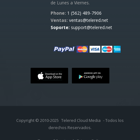
de Lunes a Viernes.
Phone:
1 (562) 489-7906
Ventas:
ventas@telered.net
Soporte:
support@telered.net
Copyright © 2010-2025
Telered Cloud Media
- Todos los
derechos Reservados.